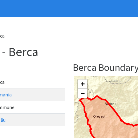
ca
- Berca
Berca Boundar
ca
+
−
mania
mmune
zău