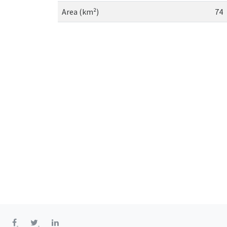
Area (km²)
74