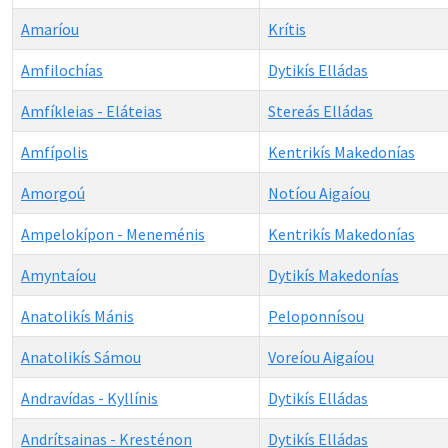
Amaríou
Krítis
Amfilochías
Dytikís Elládas
Amfíkleias - Eláteias
Stereás Elládas
Amfípolis
Kentrikís Makedonías
Amorgoú
Notíou Aigaíou
Ampelokípon - Meneménis
Kentrikís Makedonías
Amyntaíou
Dytikís Makedonías
Anatolikís Mánis
Peloponnísou
Anatolikís Sámou
Voreíou Aigaíou
Andravídas - Kyllínis
Dytikís Elládas
Andrítsainas - Kresténon
Dytikís Elládas