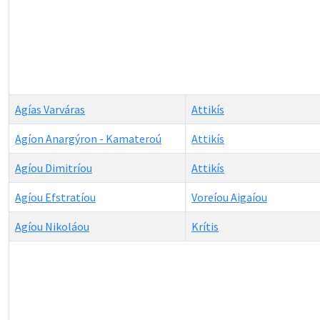
Agías Varváras
Attikís
Agíon Anargýron - Kamateroú
Attikís
Agíou Dimitríou
Attikís
Agíou Efstratíou
Voreíou Aigaíou
Agíou Nikoláou
Krítis