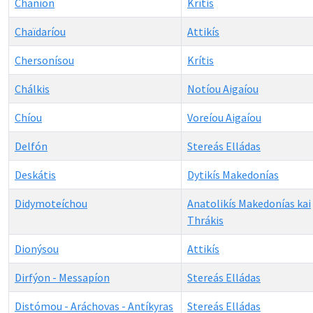
Chaníon
Krítis
Chaïdaríou
Attikís
Chersonísou
Krítis
Chálkis
Notíou Aigaíou
Chíou
Voreíou Aigaíou
Delfón
Stereás Elládas
Deskátis
Dytikís Makedonías
Didymoteíchou
Anatolikís Makedonías kai
Thrákis
Dionýsou
Attikís
Dirfýon - Messapíon
Stereás Elládas
Distómou - Aráchovas - Antíkyras
Stereás Elládas