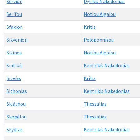
Servíon
Dytikís Makedonías
Serífou
Notíou Aigaíou
Sfakíon
Krítis
Sikyoníon
Peloponnísou
Sikínou
Notíou Aigaíou
Sintikís
Kentrikís Makedonías
Siteías
Krítis
Sithonías
Kentrikís Makedonías
Skiáthou
Thessalías
Skopélou
Thessalías
Skýdras
Kentrikís Makedonías