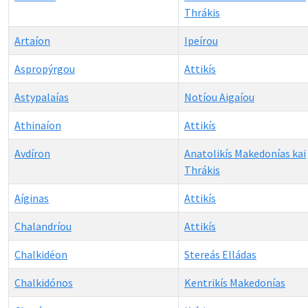
Thrákis
Artaíon
Ipeírou
Aspropýrgou
Attikís
Astypalaías
Notíou Aigaíou
Athinaíon
Attikís
Avdíron
Anatolikís Makedonías kai
Thrákis
Aíginas
Attikís
Chalandríou
Attikís
Chalkidéon
Stereás Elládas
Chalkidónos
Kentrikís Makedonías