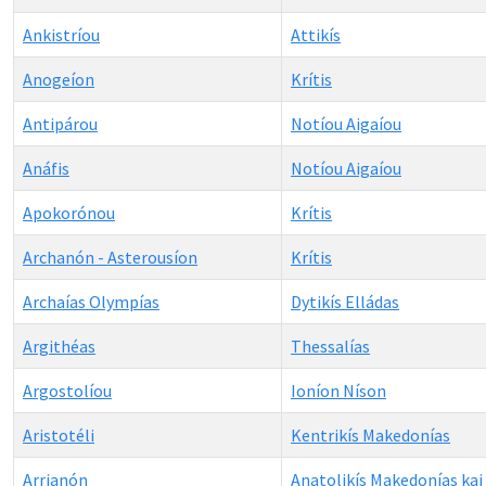
Ankistríou
Attikís
Anogeíon
Krítis
Antipárou
Notíou Aigaíou
Anáfis
Notíou Aigaíou
Apokorónou
Krítis
Archanón - Asterousíon
Krítis
Archaías Olympías
Dytikís Elládas
Argithéas
Thessalías
Argostolíou
Ioníon Níson
Aristotéli
Kentrikís Makedonías
Arrianón
Anatolikís Makedonías kai