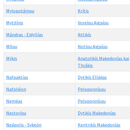
Mylopotámou
Krítis
Mytilínis
Voreíou Aigaíou
Mándras - Eidyllías
Attikís
Mílou
Notíou Aigaíou
Mýkis
Anatolikís Makedonías kai
Thrákis
Nafpaktías
Dytikís Elládas
Nafpliéon
Peloponnísou
Neméas
Peloponnísou
Nestoríou
Dytikís Makedonías
Neápolis - Sykeón
Kentrikís Makedonías