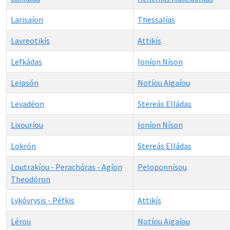
Larisaíon
Thessalías
Lavreotikís
Attikís
Lefkádas
Ioníon Níson
Leipsón
Notíou Aigaíou
Levadéon
Stereás Elládas
Lixouríou
Ioníon Níson
Lokrón
Stereás Elládas
Loutrakíou - Perachóras - Agíon
Peloponnísou
Theodóron
Lykóvrysis - Péfkis
Attikís
Lérou
Notíou Aigaíou