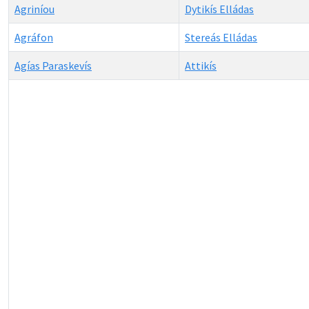
Agriníou
Dytikís Elládas
Agráfon
Stereás Elládas
Agías Paraskevís
Attikís