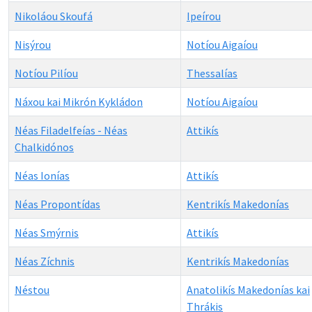
Nikoláou Skoufá
Ipeírou
Nisýrou
Notíou Aigaíou
Notíou Pilíou
Thessalías
Náxou kai Mikrón Kykládon
Notíou Aigaíou
Néas Filadelfeías - Néas
Attikís
Chalkidónos
Néas Ionías
Attikís
Néas Propontídas
Kentrikís Makedonías
Néas Smýrnis
Attikís
Néas Zíchnis
Kentrikís Makedonías
Néstou
Anatolikís Makedonías kai
Thrákis