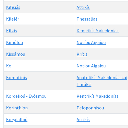
Kifisiás
Attikís
Kilelér
Thessalías
Kilkís
Kentrikís Makedonías
Kimólou
Notíou Aigaíou
Kissámou
Krítis
Ko
Notíou Aigaíou
Komotinís
Anatolikís Makedonías kai
Thrákis
Kordelioú - Evósmou
Kentrikís Makedonías
Korinthíon
Peloponnísou
Korydalloú
Attikís