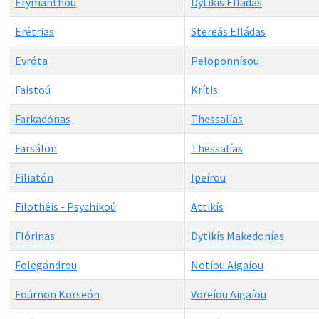
Erymánthou
Dytikís Elládas
Erétrias
Stereás Elládas
Evróta
Peloponnísou
Faistoú
Krítis
Farkadónas
Thessalías
Farsálon
Thessalías
Filiatón
Ipeírou
Filothéis - Psychikoú
Attikís
Flórinas
Dytikís Makedonías
Folegándrou
Notíou Aigaíou
Foúrnon Korseón
Voreíou Aigaíou