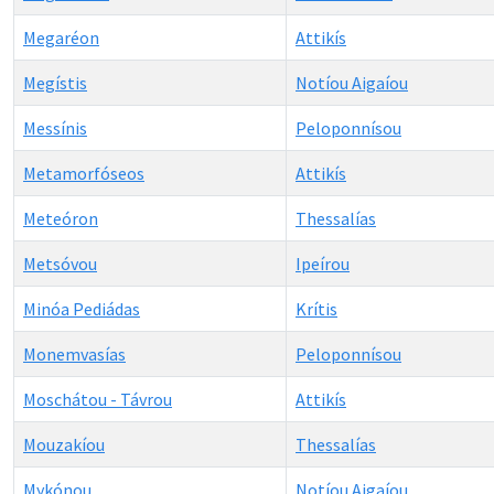
Megaréon
Attikís
Megístis
Notíou Aigaíou
Messínis
Peloponnísou
Metamorfóseos
Attikís
Meteóron
Thessalías
Metsóvou
Ipeírou
Minóa Pediádas
Krítis
Monemvasías
Peloponnísou
Moschátou - Távrou
Attikís
Mouzakíou
Thessalías
Mykónou
Notíou Aigaíou