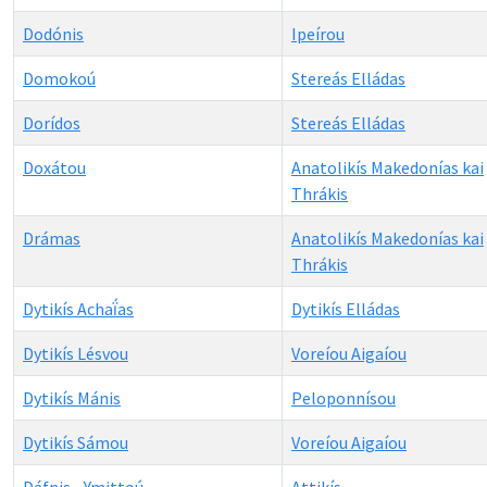
Dodónis
Ipeírou
Domokoú
Stereás Elládas
Dorídos
Stereás Elládas
Doxátou
Anatolikís Makedonías kai
Thrákis
Drámas
Anatolikís Makedonías kai
Thrákis
Dytikís Achaḯas
Dytikís Elládas
Dytikís Lésvou
Voreíou Aigaíou
Dytikís Mánis
Peloponnísou
Dytikís Sámou
Voreíou Aigaíou