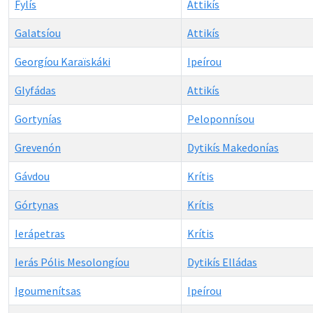
Fylís
Attikís
Galatsíou
Attikís
Georgíou Karaïskáki
Ipeírou
Glyfádas
Attikís
Gortynías
Peloponnísou
Grevenón
Dytikís Makedonías
Gávdou
Krítis
Górtynas
Krítis
Ierápetras
Krítis
Ierás Pólis Mesolongíou
Dytikís Elládas
Igoumenítsas
Ipeírou