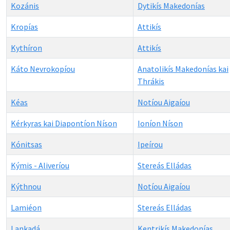
Kozánis
Dytikís Makedonías
Kropías
Attikís
Kythíron
Attikís
Káto Nevrokopíou
Anatolikís Makedonías kai
Thrákis
Kéas
Notíou Aigaíou
Kérkyras kai Diapontíon Níson
Ioníon Níson
Kónitsas
Ipeírou
Kýmis - Aliveríou
Stereás Elládas
Kýthnou
Notíou Aigaíou
Lamiéon
Stereás Elládas
Lankadá
Kentrikís Makedonías