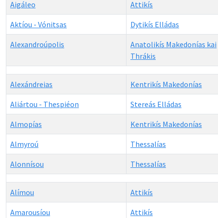
Aigáleo
Attikís
Aktíou - Vónitsas
Dytikís Elládas
Alexandroúpolis
Anatolikís Makedonías kai
Thrákis
Alexándreias
Kentrikís Makedonías
Aliártou - Thespiéon
Stereás Elládas
Almopías
Kentrikís Makedonías
Almyroú
Thessalías
Alonnísou
Thessalías
Alímou
Attikís
Amarousíou
Attikís