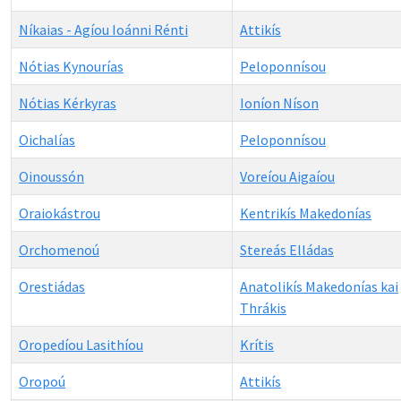
Níkaias - Agíou Ioánni Rénti
Attikís
Nótias Kynourías
Peloponnísou
Nótias Kérkyras
Ioníon Níson
Oichalías
Peloponnísou
Oinoussón
Voreíou Aigaíou
Oraiokástrou
Kentrikís Makedonías
Orchomenoú
Stereás Elládas
Orestiádas
Anatolikís Makedonías kai
Thrákis
Oropedíou Lasithíou
Krítis
Oropoú
Attikís