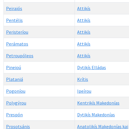
Peiraiós
Attikís
Pentélis
Attikís
Peristeríou
Attikís
Perámatos
Attikís
Petroupóleos
Attikís
Pineioú
Dytikís Elládas
Plataniá
Krítis
Pogoníou
Ipeírou
Polygýrou
Kentrikís Makedonías
Prespón
Dytikís Makedonías
Prosotsánis
Anatolikís Makedonías kai