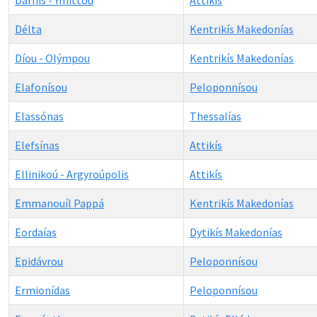
Dáfnis - Ymittoú
Attikís
Délta
Kentrikís Makedonías
Díou - Olýmpou
Kentrikís Makedonías
Elafonísou
Peloponnísou
Elassónas
Thessalías
Elefsínas
Attikís
Ellinikoú - Argyroúpolis
Attikís
Emmanouíl Pappá
Kentrikís Makedonías
Eordaías
Dytikís Makedonías
Epidávrou
Peloponnísou
Ermionídas
Peloponnísou