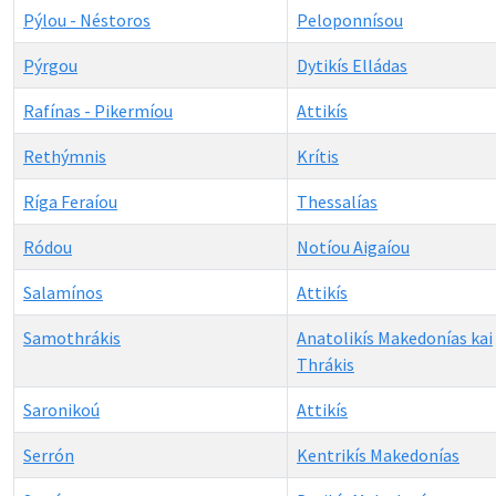
Pýlou - Néstoros
Peloponnísou
Pýrgou
Dytikís Elládas
Rafínas - Pikermíou
Attikís
Rethýmnis
Krítis
Ríga Feraíou
Thessalías
Ródou
Notíou Aigaíou
Salamínos
Attikís
Samothrákis
Anatolikís Makedonías kai
Thrákis
Saronikoú
Attikís
Serrón
Kentrikís Makedonías