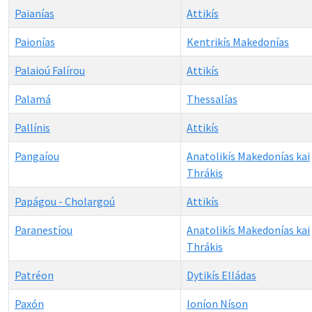
Paianías
Attikís
Paionías
Kentrikís Makedonías
Palaioú Falírou
Attikís
Palamá
Thessalías
Pallínis
Attikís
Pangaíou
Anatolikís Makedonías kai
Thrákis
Papágou - Cholargoú
Attikís
Paranestíou
Anatolikís Makedonías kai
Thrákis
Patréon
Dytikís Elládas
Paxón
Ioníon Níson