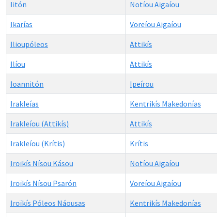
Iitón
Notíou Aigaíou
Ikarías
Voreíou Aigaíou
Ilioupóleos
Attikís
Ilíou
Attikís
Ioannitón
Ipeírou
Irakleías
Kentrikís Makedonías
Irakleíou (Attikís)
Attikís
Irakleíou (Krítis)
Krítis
Iroïkís Nísou Kásou
Notíou Aigaíou
Iroïkís Nísou Psarón
Voreíou Aigaíou
Iroïkís Póleos Náousas
Kentrikís Makedonías