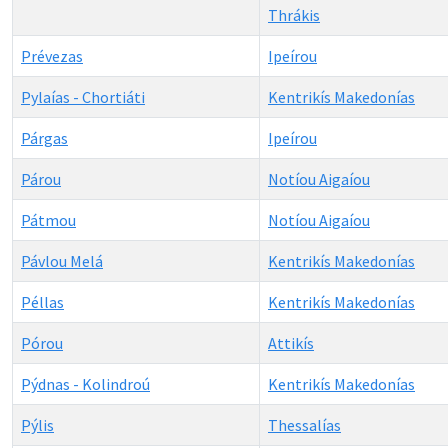
Thrákis
Prévezas
Ipeírou
Pylaías - Chortiáti
Kentrikís Makedonías
Párgas
Ipeírou
Párou
Notíou Aigaíou
Pátmou
Notíou Aigaíou
Pávlou Melá
Kentrikís Makedonías
Péllas
Kentrikís Makedonías
Pórou
Attikís
Pýdnas - Kolindroú
Kentrikís Makedonías
Pýlis
Thessalías