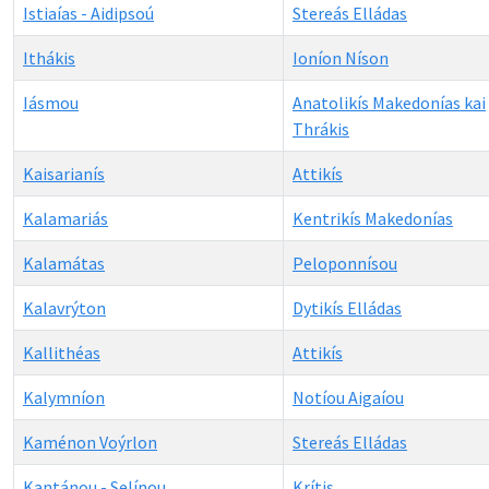
Istiaías - Aidipsoú
Stereás Elládas
Ithákis
Ioníon Níson
Iásmou
Anatolikís Makedonías kai
Thrákis
Kaisarianís
Attikís
Kalamariás
Kentrikís Makedonías
Kalamátas
Peloponnísou
Kalavrýton
Dytikís Elládas
Kallithéas
Attikís
Kalymníon
Notíou Aigaíou
Kaménon Voýrlon
Stereás Elládas
Kantánou - Selínou
Krítis