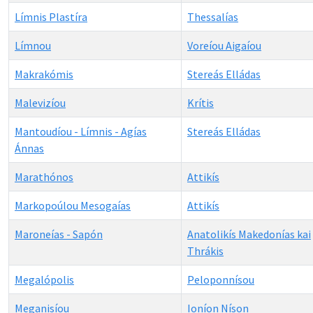
Límnis Plastíra
Thessalías
Límnou
Voreíou Aigaíou
Makrakómis
Stereás Elládas
Malevizíou
Krítis
Mantoudíou - Límnis - Agías
Stereás Elládas
Ánnas
Marathónos
Attikís
Markopoúlou Mesogaías
Attikís
Maroneías - Sapón
Anatolikís Makedonías kai
Thrákis
Megalópolis
Peloponnísou
Meganisíou
Ioníon Níson