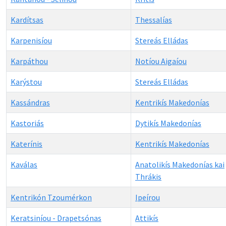
Kardítsas
Thessalías
Karpenisíou
Stereás Elládas
Karpáthou
Notíou Aigaíou
Karýstou
Stereás Elládas
Kassándras
Kentrikís Makedonías
Kastoriás
Dytikís Makedonías
Katerínis
Kentrikís Makedonías
Kaválas
Anatolikís Makedonías kai
Thrákis
Kentrikón Tzoumérkon
Ipeírou
Keratsiníou - Drapetsónas
Attikís