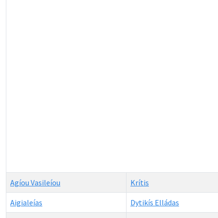
Agíou Vasileíou
Krítis
Aigialeías
Dytikís Elládas